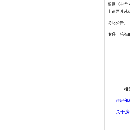
根据《中华
申请晋升或
特此公告。
附件：核准
相关
住房和
关于房