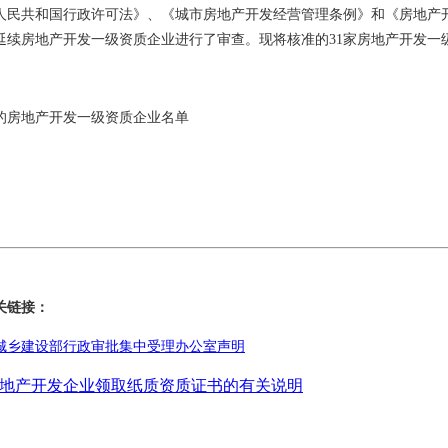
人民共和国行政许可法》、《城市房地产开发经营管理条例》和《房地产
延续房地产开发一级资质企业进行了审查。现将核准的31家房地产开发一
的房地产开发一级资质企业名单
链接：
城乡建设部行政审批集中受理办公室声明
地产开发企业领取纸质资质证书的有关说明