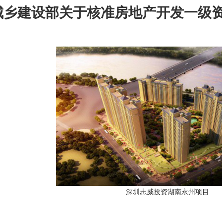
城乡建设部关于核准房地产开发一级
深圳志威投资湖南永州项目