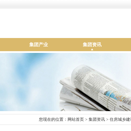
集团产业
集团资讯
您现在的位置：
网站首页
>
集团资讯
> 住房城乡