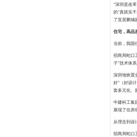
“深圳是改
的“真抓实
了宜居鹏城
住宅，高品
当前，我国
招商局蛇口
子”技术体
深圳地铁置
好”（好设
套多元化、服
中建科工集
展现了住房
从理念到设
招商局蛇口