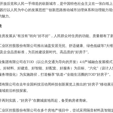
革开放后党和人民一手缔造的崭新城市，是中国特色社会主义在一张白纸上
干践行以人民为中心的发展思想”“创新思路推动城市治理体系和治理能力
的魅力。
质
住房发展从“有没有”转向“好不好”，人民群众对住房的功能、质量都有了新
工业区控股股份有限公司推出涵盖安居无忧、舒适健康、绿色低碳等7大维度
系及企业品质标准，为百姓建设新时代、高品质的“好房子”。
业集团有限公司在TOD（以公共交通为导向的开发）4.0产城融合发展模式
计、好材料、好建造、好智能、好配套、好服务）为目标、“六化”（设计
务增值化）为实施路径，打造畅享“轨道+”全能生活圈的TOD“好房子”。
团有限公司在去年全国科技活动周科技创新展览上推出的“好房子”移动展示
领域前沿科技探索。
计再到实践，“好房子”在鹏城拔地而起，备受购房者青睐。
工业区控股股份有限公司在多个房地产项目中，尝试采用隔音材料及智能