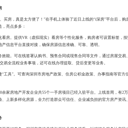
房
房、买房，真是太方便了！”在手机上体验了近日上线的“i深房”平台后，
造，亮点多多：
化看房。提供VR（虚拟现实）看房等个性化服务，购房者可设置标签，
地产信息平台直接对接，确保房源信息准确、可靠、透明。
务效能。可在线签署认购书、预售合同或现售合同等文件，通过房屋交易、
屋交易全流程业务事项，还可在线办理提取、贷后变更等业务。
捷“工具”。可查询深圳市房地产政策、住房公积金政策、办事指南等官方
。
0余家房地产开发企业共55个一手房项目已经入驻平台。上线首周，有2万余
验、上新多样化房源，全力打造群众可信任、企业减负担的官方房产资讯
务