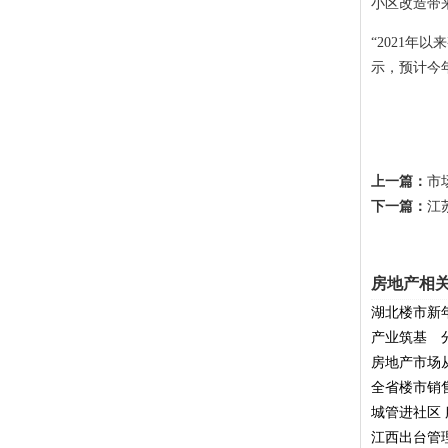
小区改造带
“2021年
示，预计今
上一篇：
市
下一篇：
江
房地产相
湖北楼市新
产业筑基 
房地产市场
全省楼市销
城管进社区
江西出台管