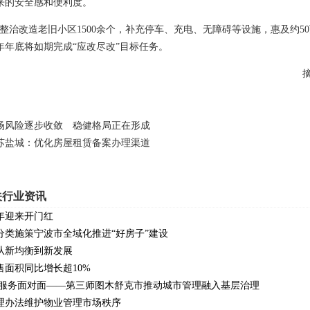
来的安全感和便利度。
以来整治改造老旧小区1500余个，补充停车、充电、无障碍等设施，惠及约
年年底将如期完成“应改尽改”目标任务。
场风险逐步收敛 稳健格局正在形成
苏盐城：优化房屋租赁备案办理渠道
关行业资讯
年迎来开门红
分类施策宁波市全域化推进“好房子”建设
从新均衡到新发展
售面积同比增长超10%
 服务面对面——第三师图木舒克市推动城市管理融入基层治理
理办法维护物业管理市场秩序