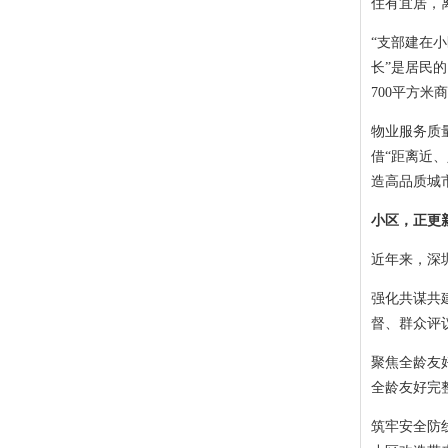
住有宜居，
“支部建在
长”是居民
700平方
物业服务质
借“距离近
造高品质城
小区，正更
近年来，深
强化共谋共
督、群众评
聚焦全龄友
全龄友好完
筑牢安全防