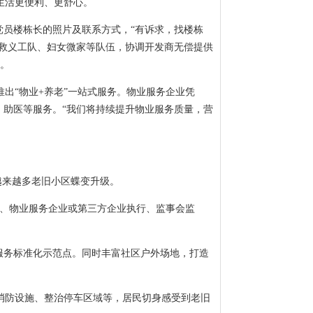
生活更便利、更舒心。
党员楼栋长的照片及联系方式，“有诉求，找楼栋
急救义工队、妇女微家等队伍，协调开发商无偿提供
升。
出“物业+养老”一站式服务。物业服务企业凭
、助医等服务。“我们将持续提升物业服务质量，营
越来越多老旧小区蝶变升级。
议、物业服务企业或第三方企业执行、监事会监
服务标准化示范点。同时丰富社区户外场地，打造
消防设施、整治停车区域等，居民切身感受到老旧