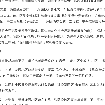
离不开好服务。深圳市坚持党建引领物业服务提升，以精细化服务让市民
小区里，治理就在家门口。”在朗悦花园小区，每栋楼的醒目位置都张贴了
的口头禅。该小区党支部创新“党员特邀监事”机制监督业委会运作，组建
米商铺用于基层党建和居民活动……居民的获得感、幸福感、安全感显著提
量提升还惠及银发族等群体。聚焦老龄化社会居家养老服务的痛点，深圳推
、人员亲、响应快”的优势，联合专业医护组织，为老年人提供助浴、助行
市生活空间。”深圳市住房和建设局相关负责人表示。
新
圳市推动城市更新，坚持把老房子改成“好房子”、老小区变成“好小区”，
建。长城二花园小区建起党支部，探索“群众提议、支部动议、业委会审
议”的工作机制，解决了房屋老旧破损、停车位不足等一系列问题。
好。益田村小区升级原有医养服务场所，建设福田区“老有颐养”基本公共
整社区典范。
线。改造前，新洲花园小区存在安防、消防设施不完善等问题，通过完善