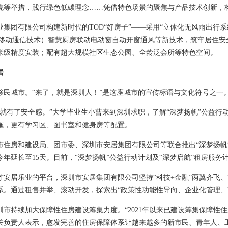
统等举措，践行绿色低碳理念……凭借特色场景的聚焦与产品技术创新，
业集团有限公司构建新时代的TOD“好房子”——采用“立体化无风雨出行
代移动通信技术）智慧厨房联动电动窗自动开窗通风等新技术，筑牢居住
米级精度安装；配有超大规模社区生态公园、全龄泛会所等特色空间。
居
移民城市。“来了，就是深圳人！”是这座城市的宣传标语与文化符号之一
，就有了安全感。”大学毕业生小曹来到深圳求职，了解“深梦扬帆”公益
施，更有学习区、图书室和健身房等配置。
市住房和建设局、团市委、深圳市安居集团有限公司等联合推出“深梦扬帆
年延长至15天。目前，“深梦扬帆”公益行动计划及“深梦启航”租房服务计
才安居乐业的平台，深圳市安居集团有限公司坚持“科技+金融”两翼齐飞、
系。通过租售并举、滚动开发，探索出“政策性功能性导向、企业化管理、
市持续加大保障性住房建设筹集力度。“2021年以来已建设筹集保障性住房
关负责人表示，愈发完善的住房保障体系让越来越多的新市民、青年人、