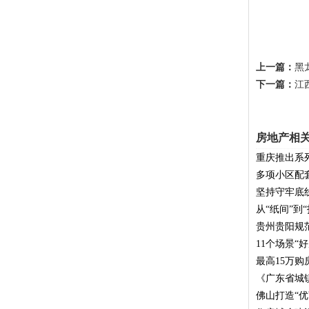
上一篇：
黑
下一篇：
江
房地产相
重庆推出系
多项小区配
坚持守牢底
从“纸间”到“
贵州贵阳规
11个场景“
最高15万
《广东省城
佛山打造“