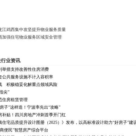
龙江鸡西集中攻坚提升物业服务质量
西加强住宅物业服务区域安全管理
关行业资讯
列举措支持改善性住房消费
套公共服务设施不计入容积率
线 积极稳妥化解重点领域风险
指尖”
范住房租赁管理
好房子”这样造！宁波率先出“攻略”
购房补贴！四川房地产冲刺首季开门红
镇住宅品质提升设计图册（2025）》发布，以高标准设计助力“好房子”建
优商便民”智慧房产综合平台