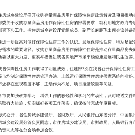
省住房城乡建设厅召开收购存量商品房用作保障性住房政策解读及项目推动
部委关于收购存量商品房用作保障性住房的部署要求，就利用地方政府专
部署下步工作。省住房城乡建设厅党组成员、副厅长麻鹏飞出席会议并讲
要进一步提高对做好保障性住房工作的认识。发展保障性住房，特别是配
好需求的重要途径。收购存量商品房用作保障性住房是推动存量商品房去库
地要以更大力度、更实举措促进我省房地产市场平稳健康发展和民生改善
我省保障性住房工作取得了明显成效，住建部3次在我省召开保障性住房工
级市均制定保障性住房管理办法、上线运行保障性住房轮候库系统的省份
市还存在重视程度不够、主动作为不足、项目推进较慢等问题。
各市要加强政策学习，增强工作的敏锐性和学习的主动性，及时吃透文件
采取有力措施，切实抓好各项工作落实，确保按时完成年度目标。
形式召开，省住房城乡建设厅、省财政厅、人民银行山东省分行、中国银
房城乡建设局分管负责同志，市住房城乡建设局、市财政局、人民银行各
负责同志等在分会场参加会议。